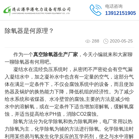
电话咨询
13912151905
除氧器是何原理？
288
2020-05-25
作为一个
真空除氧器生产厂家
，今天小编就来和大家聊
一聊除氧器有何用吧。
凝结水在流经负压系统时，从密闭不严密处会有空气漏
入凝结水中，加之凝补水中也含有一定量的空气，这部分气
体在满足一定条件下，不仅会腐蚀系统中的设备，而且使加
热器及锅炉的换热能力下降，降低机组的经济性。为了减少
给水系统和省煤器、水冷壁管的腐蚀,主要的方法是减少给
水中的溶解氧，或在一定条件下适当增加溶解氧，缓解氧腐
蚀，并适当提高给水PH值，消除CO2腐蚀。
除氧方法分为化学除氧和热力除氧两种，电厂常用以热
力除氧为主，化学除氧为辅的方法进行除氧。化学除氧法时
利用某些易与氧发生化学反应的互学药剂，使之与水中溶解