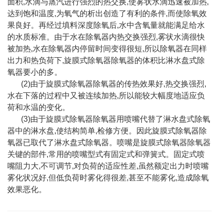
面积,水滴与蒸汽进行强烈的热交换,使雾状水滴迅速被加热,
达到饱和温度,为氧气的析出创造了有利的条件,而使除氧效
果良好。再经过填料深度除氧后,水中含氧量就能满足给水
的水质标准。由于水在除氧器内热交换强烈,雾状水滴很快
被加热,水在除氧器内停留时间变得很短,所以除氧器在同样
出力和热负荷下,旋膜式除氧器除氧器的体积比淋水盘式除
氧器要小的多。
(2)由于旋膜式除氧器除氧器的传热效果好,热交换强烈,
水在下落的过程中又被连续加热,所以能较大幅度地适应负
荷和水温的变化。
(3)由于旋膜式除氧器除氧器用喷嘴代替了淋水盘式除氧
器中的淋水盘,使结构简单,检修方便。因此旋膜式除氧器除
氧器已取代了淋水盘式除氧器。喷嘴是旋膜式除氧器除氧器
关键的部件,常用的喷嘴型式有固定式和弹簧式。固定式喷
嘴阻力大,不可调节,对负荷的适应性差,虽然额定出力时喷嘴
雾化状况好,但低负荷时雾化得很差,甚至不能雾化,造成除氧
效果恶化。