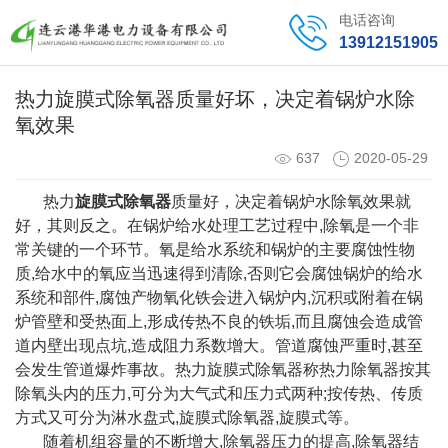
电话咨询
13912151905
热力旋膜式除氧器质量好坏，决定着锅炉水除
氧效果
637
2020-05-29
热力
旋膜式除氧器
质量好，决定着锅炉水除氧效果就
好，其则反之。在锅炉给水处理工艺过程中,除氧是一个非
常关键的一个环节。氧是给水系统和锅炉的主要腐蚀性物
质,给水中的氧应当迅速得到清除,否则它会腐蚀锅炉的给水
系统和部件,腐蚀产物氧化铁会进入锅炉内,沉积或附着在锅
炉管壁和受热面上,形成传热不良的铁垢,而且腐蚀会造成管
道内壁出现点坑,造成阻力系数增大。管道腐蚀严重时,甚至
会发生管道爆炸事故。热力旋膜式除氧器称热力除氧器按其
除氧头内的压力,可分为大气式和压力式两种;按传热、传质
方式又可分为淋水盘式,旋膜式除氧器,旋膜式等。
随着机组容量的不断增大,除氧器压力的提高,除氧器结